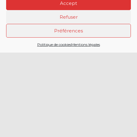
Accept
Refuser
Préférences
2 CHEMIN DE LA
Politique de cookies
Mentions légales
CAILLAOUERE
32000 AUCH
SERVICE DÉPARTEMENTAL
D’INCENDIE ET DE SECOURS
DU GERS
05 42 54 12 00
Menu principal
Accueil
Politique de
protection
Actualités
des
Facebook
données
Agenda
Twitter
Politique de
Engagement
cookies (EU)