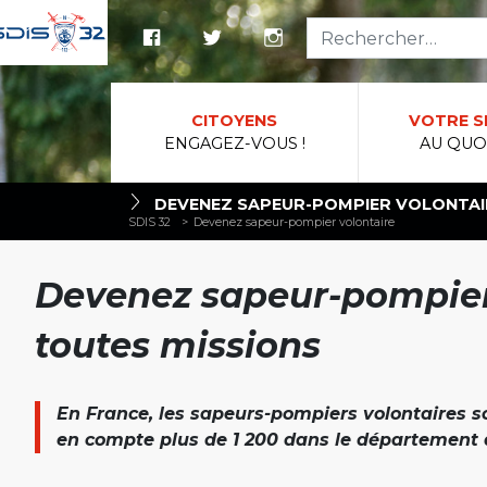
Reche
CITOYENS
VOTRE S
ENGAGEZ-VOUS !
AU QUO
DEVENEZ SAPEUR-POMPIER VOLONTAI
SDIS 32
>
Devenez sapeur-pompier volontaire
Devenez sapeur-pompier 
toutes missions
En France, les sapeurs-pompiers volontaires 
en compte plus de 1 200 dans le département 