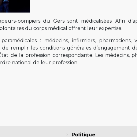
apeurs-pompiers du Gers sont médicalisées. Afin d’a
olontaires du corps médical offrent leur expertise.
aramédicales : médecins, infirmiers, pharmaciens, vé
it de remplir les conditions générales d’engagement d
’État de la profession correspondante. Les médecins, p
’ordre national de leur profession.
Politique