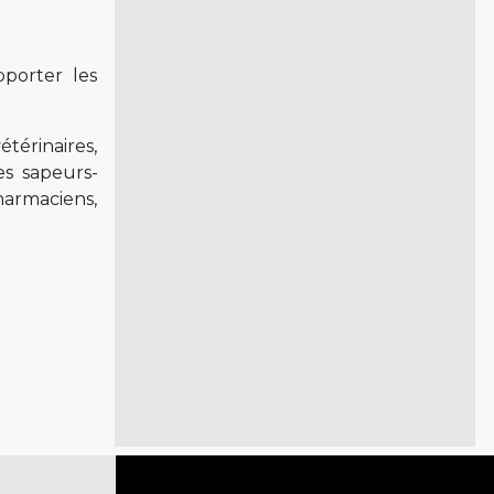
pporter les
térinaires,
es sapeurs-
harmaciens,