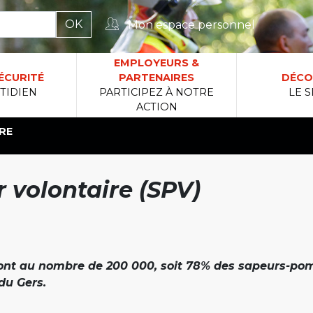
Mon espace personnel
rcher :
EMPLOYEURS &
ÉCURITÉ
PARTENAIRES
DÉCO
TIDIEN
PARTICIPEZ À NOTRE
LE S
ACTION
RE
volontaire (SPV)
sont au nombre de 200 000, soit 78% des sapeurs-pom
du Gers.