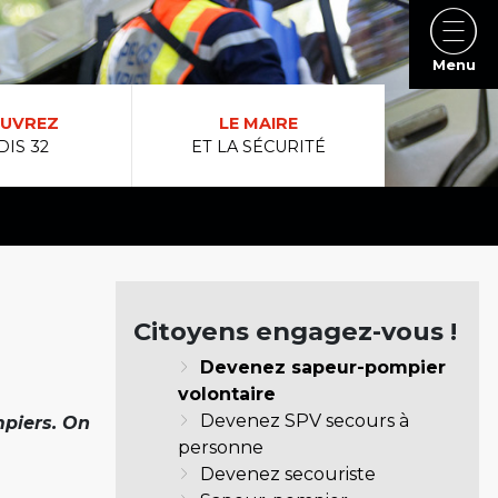
Menu
UVREZ
LE MAIRE
DIS 32
ET LA SÉCURITÉ
Citoyens engagez-vous !
Devenez sapeur-pompier
volontaire
Devenez SPV secours à
piers.
On
personne
Devenez secouriste