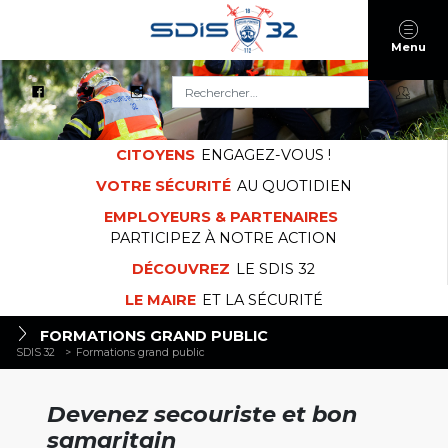
Menu
Rechercher :
CITOYENS
ENGAGEZ-VOUS !
VOTRE SÉCURITÉ
AU QUOTIDIEN
EMPLOYEURS & PARTENAIRES
PARTICIPEZ À NOTRE ACTION
DÉCOUVREZ
LE SDIS 32
LE MAIRE
ET LA SÉCURITÉ
FORMATIONS GRAND PUBLIC
SDIS 32
>
Formations grand public
Devenez secouriste et bon
samaritain