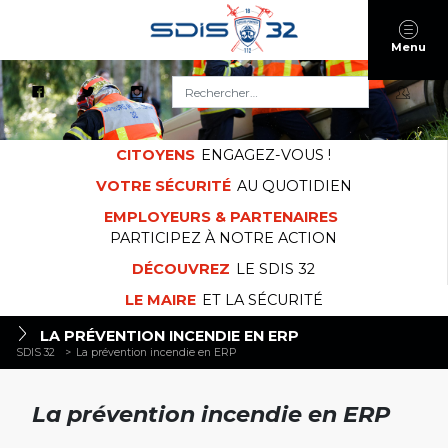
Menu
Rechercher :
CITOYENS
ENGAGEZ-VOUS !
VOTRE SÉCURITÉ
AU QUOTIDIEN
EMPLOYEURS & PARTENAIRES
PARTICIPEZ À NOTRE ACTION
DÉCOUVREZ
LE SDIS 32
LE MAIRE
ET LA SÉCURITÉ
LA PRÉVENTION INCENDIE EN ERP
SDIS 32
>
La prévention incendie en ERP
La prévention incendie en ERP