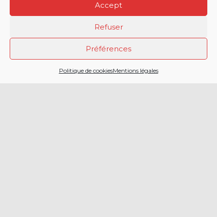
Accept
Refuser
Préférences
2 CHEMIN DE LA
Politique de cookies
Mentions légales
CAILLAOUERE
32000 AUCH
SERVICE DÉPARTEMENTAL
D’INCENDIE ET DE SECOURS
DU GERS
05 42 54 12 00
Menu principal
Accueil
Politique de
protection
Actualités
des
Facebook
données
Agenda
Twitter
Politique de
Engagement
cookies (EU)