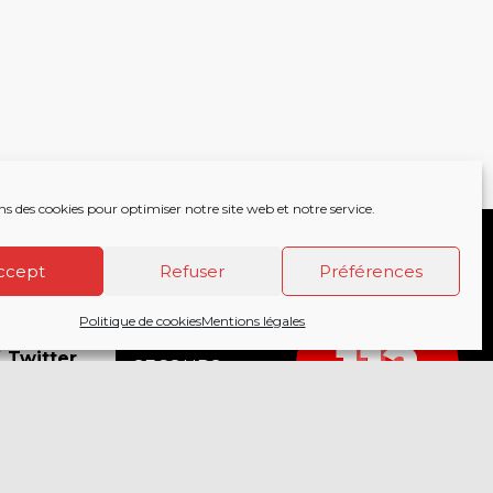
ns des cookies pour optimiser notre site web et notre service.
ccept
Refuser
Préférences
Politique de cookies
Mentions légales
acebook
APPELEZ LES
112
18
Twitter
SECOURS
COMPOSEZ LE
nstagram