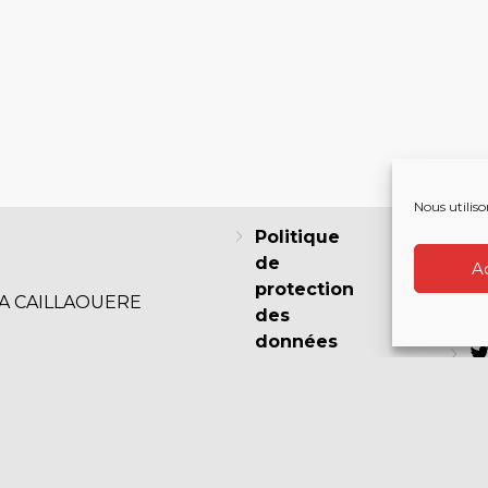
Nous utiliso
Politique
de
A
protection
LA CAILLAOUERE
des
F
données
Politique
de cookies
I
(EU)
Mentions
légales