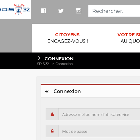
Reche
CITOYENS
VOTRE S
ENGAGEZ-VOUS !
AU QUO
CONNEXION
SDIS 32
>
Connexion
Connexion
Adresse mél ou nom d’utilisateur·ice
Mot de passe