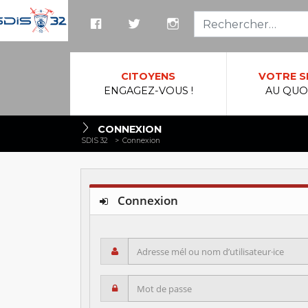
Reche
CITOYENS
VOTRE S
ENGAGEZ-VOUS !
AU QUO
CONNEXION
SDIS 32
>
Connexion
Connexion
Adresse mél ou nom d’utilisateur·ice
Mot de passe