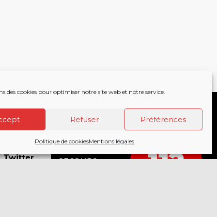
ns des cookies pour optimiser notre site web et notre service.
ccept
Refuser
Préférences
Politique de cookies
Mentions légales
acebook
APPELEZ LES
112
18
Twitter
SECOURS
COMPOSEZ LE
nstagram