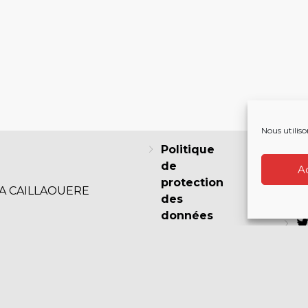
Nous utiliso
Politique
de
A
protection
LA CAILLAOUERE
des
F
données
Politique
de cookies
I
(EU)
Mentions
légales