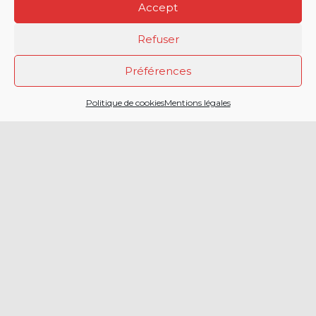
Accept
Refuser
Préférences
2 CHEMIN DE LA
Politique de cookies
Mentions légales
CAILLAOUERE
32000 AUCH
SERVICE DÉPARTEMENTAL
D’INCENDIE ET DE SECOURS
DU GERS
05 42 54 12 00
Menu principal
Accueil
Politique de
protection
Actualités
des
Facebook
données
Agenda
Twitter
Politique de
Engagement
cookies (EU)