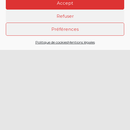
Accept
Refuser
Préférences
2 CHEMIN DE LA
Politique de cookies
Mentions légales
CAILLAOUERE
32000 AUCH
SERVICE DÉPARTEMENTAL
D’INCENDIE ET DE SECOURS
DU GERS
05 42 54 12 00
Menu principal
Accueil
Politique de
protection
Actualités
des
Facebook
données
Agenda
Twitter
Politique de
Engagement
cookies (EU)