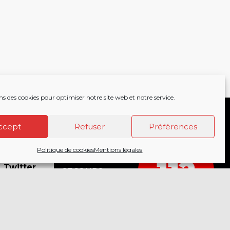
ns des cookies pour optimiser notre site web et notre service.
ccept
Refuser
Préférences
Politique de cookies
Mentions légales
acebook
APPELEZ LES
112
18
Twitter
SECOURS
COMPOSEZ LE
nstagram