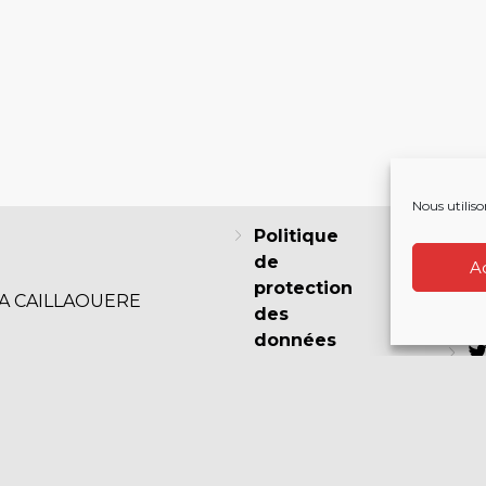
Nous utiliso
Politique
de
A
protection
LA CAILLAOUERE
des
F
données
Politique
de cookies
I
(EU)
Mentions
légales