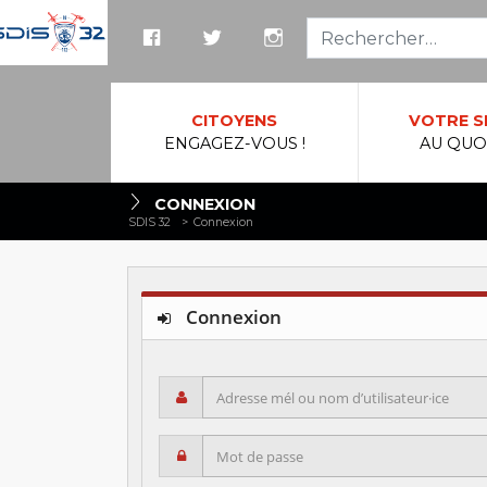
Reche
CITOYENS
VOTRE S
ENGAGEZ-VOUS !
AU QUO
CONNEXION
SDIS 32
>
Connexion
Connexion
Adresse mél ou nom d’utilisateur·ice
Mot de passe