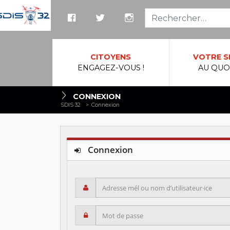
Reche
CITOYENS
VOTRE S
ENGAGEZ-VOUS !
AU QUO
CONNEXION
SDIS 32
>
Connexion
Connexion
Adresse mél ou nom d’utilisateur·ice
Mot de passe