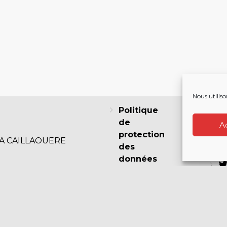
Nous utiliso
Politique
de
A
protection
LA CAILLAOUERE
des
F
données
Politique
de cookies
I
(EU)
Mentions
légales