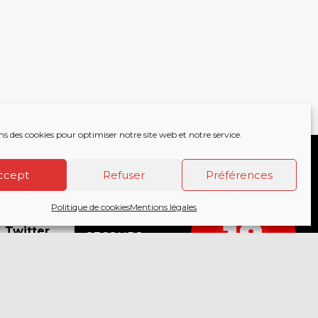
ns des cookies pour optimiser notre site web et notre service.
ccept
Refuser
Préférences
Politique de cookies
Mentions légales
acebook
APPELEZ LES
112
18
Twitter
SECOURS
COMPOSEZ LE
nstagram