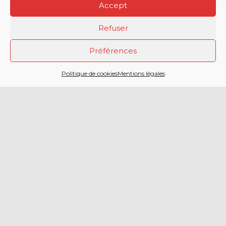
Accept
Refuser
Préférences
2 CHEMIN DE LA
Politique de cookies
Mentions légales
CAILLAOUERE
32000 AUCH
SERVICE DÉPARTEMENTAL
D’INCENDIE ET DE SECOURS
DU GERS
05 42 54 12 00
Menu principal
Accueil
Politique de
protection
Actualités
des
Facebook
données
Agenda
Twitter
Politique de
Engagement
cookies (EU)