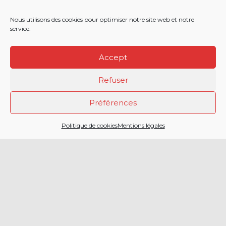
Nous utilisons des cookies pour optimiser notre site web et notre
service.
Accept
Refuser
Préférences
2 CHEMIN DE LA
CAILLAOUERE
Politique de cookies
Mentions légales
32000 AUCH
SERVICE DÉPARTEMENTAL
D’INCENDIE ET DE SECOURS
DU GERS
05 42 54 12 00
Menu principal
Politique de
Accueil
protection
des