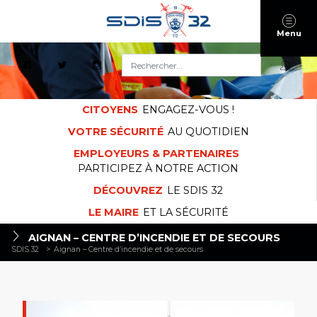
Menu
Rechercher :
CITOYENS
ENGAGEZ-VOUS !
VOTRE SÉCURITÉ
AU QUOTIDIEN
EMPLOYEURS & PARTENAIRES
PARTICIPEZ À NOTRE ACTION
DÉCOUVREZ
LE SDIS 32
LE MAIRE
ET LA SÉCURITÉ
AIGNAN – CENTRE D’INCENDIE ET DE SECOURS
SDIS 32
>
Aignan – Centre d’incendie et de secours