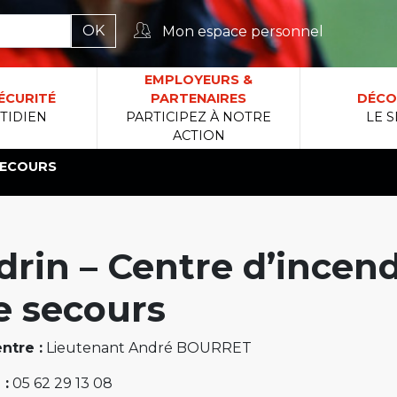
Mon espace personnel
rcher :
EMPLOYEURS &
ÉCURITÉ
PARTENAIRES
DÉCO
TIDIEN
PARTICIPEZ À NOTRE
LE S
ACTION
 SECOURS
rin – Centre d’incend
e secours
ntre :
Lieutenant André BOURRET
 :
05 62 29 13 08