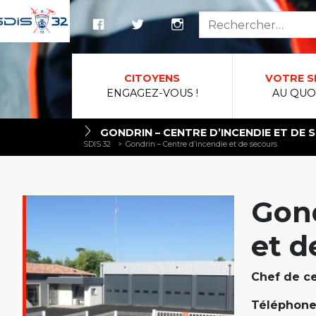
Reche
CITOYENS
VOTRE S
ENGAGEZ-VOUS !
AU QUO
GONDRIN – CENTRE D’INCENDIE ET DE
SDIS 32
>
Gondrin – Centre d’incendie et de secours
Gond
et d
Chef de ce
Téléphone