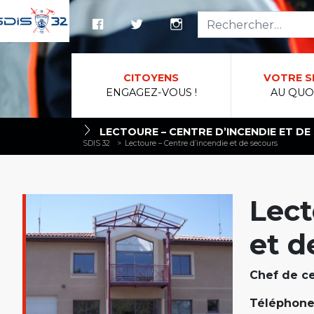
Reche
CITOYENS
VOTRE S
ENGAGEZ-VOUS !
AU QUO
LECTOURE – CENTRE D’INCENDIE ET D
SDIS 32
>
Lectoure – Centre d’incendie et de secours
Lect
et d
Chef de ce
Téléphone