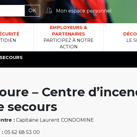
Mon espace personnel
rcher :
EMPLOYEURS &
ÉCURITÉ
PARTENAIRES
DÉCO
TIDIEN
PARTICIPEZ À NOTRE
LE S
ACTION
E SECOURS
oure – Centre d’incen
e secours
ntre :
Capitaine Laurent CONDOMINE
 :
05 62 68 53 00