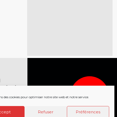
acebook
APPELEZ LES
112
18
Twitter
SECOURS
ns des cookies pour optimiser notre site web et notre service.
COMPOSEZ LE
nstagram
ccept
Refuser
Préférences