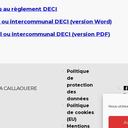
 au règlement DECI
 ou intercommunal DECI (version Word)
 ou intercommunal DECI (version PDF)
Politique
de
protection
LA CAILLAOUERE
des
F
données
Politique
Nous utiliso
de cookies
I
(EU)
A
Mentions