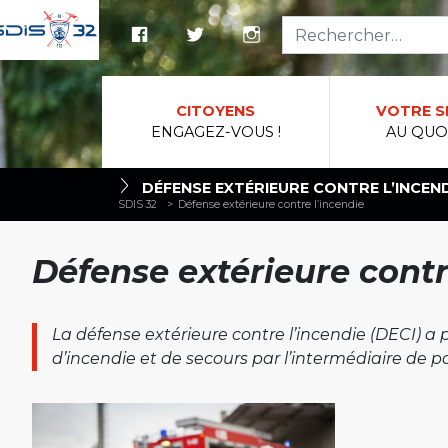
Reche
CITOYENS
VOTRE S
ENGAGEZ-VOUS !
AU QUO
DÉFENSE EXTÉRIEURE CONTRE L’INCEND
SDIS 32
>
Défense extérieure contre l’incendie
Défense extérieure contr
La défense extérieure contre l’incendie (DECI) a
d’incendie et de secours par l’intermédiaire de poi