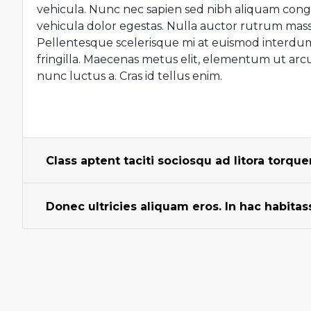
vehicula. Nunc nec sapien sed nibh aliquam congu
vehicula dolor egestas. Nulla auctor rutrum massa
Pellentesque scelerisque mi at euismod interdum.
fringilla. Maecenas metus elit, elementum ut arcu 
nunc luctus a. Cras id tellus enim.
Class aptent taciti sociosqu ad litora torq
Donec ultricies aliquam eros. In hac habita