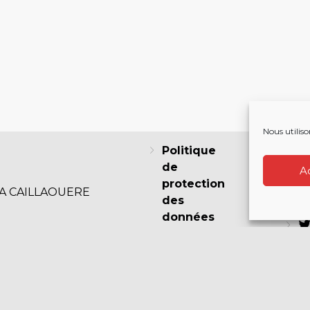
Nous utiliso
Politique
de
A
protection
LA CAILLAOUERE
des
F
données
Politique
de cookies
I
(EU)
Mentions
légales