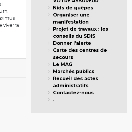
VOTRE ASSUREUR
el
Nids de guêpes
rum.
Organiser une
maximus
manifestation
e viverra
Projet de travaux : les
conseils du SDIS
Donner l’alerte
Carte des centres de
secours
Le MAG
Marchés publics
Recueil des actes
administratifs
Contactez-nous
.