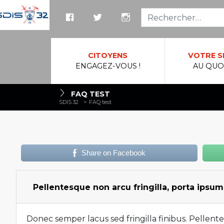
Reche
CITOYENS
VOTRE S
ENGAGEZ-VOUS !
AU QUO
FAQ TEST
SDIS 32
>
FAQ test
Share on Facebook
Pellentesque non arcu fringilla, porta ipsu
Donec semper lacus sed fringilla finibus. Pellent