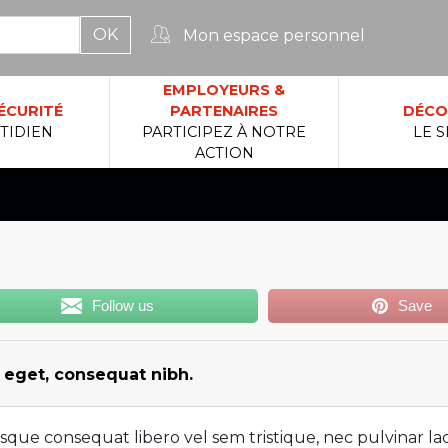
Mon espace personnel
rcher :
EMPLOYEURS &
ÉCURITÉ
PARTENAIRES
DÉCO
TIDIEN
PARTICIPEZ À NOTRE
LE S
ACTION
Follow us
Save
m eget, consequat nibh.
esque consequat libero vel sem tristique, nec pulvinar la