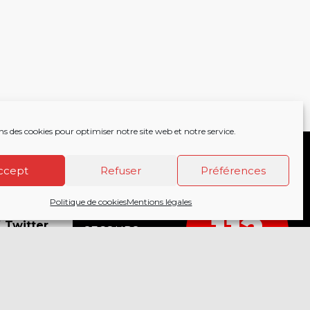
ns des cookies pour optimiser notre site web et notre service.
ccept
Refuser
Préférences
Politique de cookies
Mentions légales
acebook
APPELEZ LES
112
18
Twitter
SECOURS
COMPOSEZ LE
nstagram